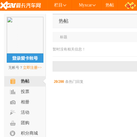
栏目
Myxcar
热帖
热帖
标题
暂时没有相关信息！
无帐号？
立即注册>>
热帖
20/200
条热门回复
投票
相册
活动
团购
积分商城